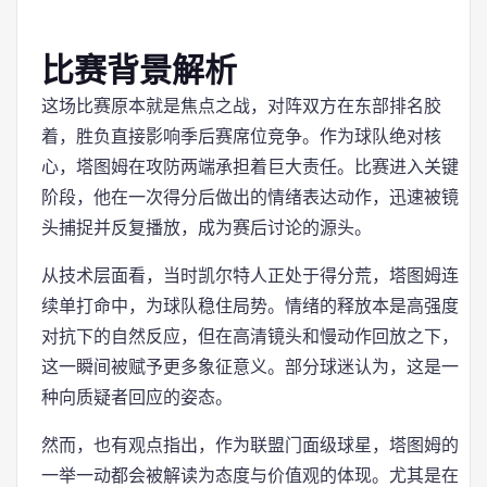
比赛背景解析
这场比赛原本就是焦点之战，对阵双方在东部排名胶
着，胜负直接影响季后赛席位竞争。作为球队绝对核
心，塔图姆在攻防两端承担着巨大责任。比赛进入关键
阶段，他在一次得分后做出的情绪表达动作，迅速被镜
头捕捉并反复播放，成为赛后讨论的源头。
从技术层面看，当时凯尔特人正处于得分荒，塔图姆连
续单打命中，为球队稳住局势。情绪的释放本是高强度
对抗下的自然反应，但在高清镜头和慢动作回放之下，
这一瞬间被赋予更多象征意义。部分球迷认为，这是一
种向质疑者回应的姿态。
然而，也有观点指出，作为联盟门面级球星，塔图姆的
一举一动都会被解读为态度与价值观的体现。尤其是在