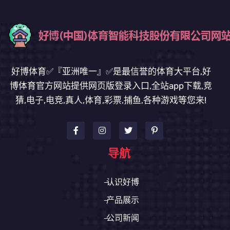
好博体育✅『亚洲唯一』✅是最信誉的体育大平台,好
博体育官方网站提供网页版登录入口,全站app下载,竞
猜,电子,电竞,真人,体育,彩票,捕鱼,各种游戏等您来!
导航
认识好博
产品展示
公司新闻