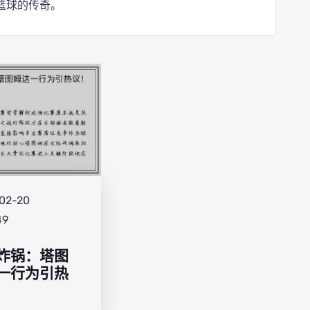
篮球的传奇。
02-20
49
炸锅：塔图
一行为引热