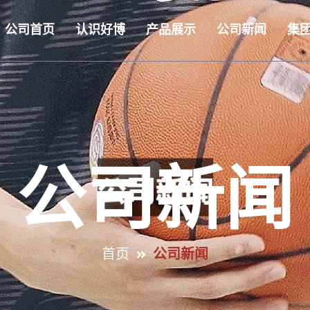
公司首页
认识好博
产品展示
公司新闻
集
公司新闻
首页
公司新闻