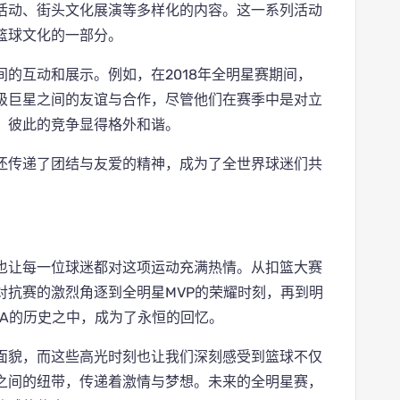
活动、街头文化展演等多样化的内容。这一系列活动
篮球文化的一部分。
的互动和展示。例如，在2018年全明星赛期间，
级巨星之间的友谊与合作，尽管他们在赛季中是对立
，彼此的竞争显得格外和谐。
还传递了团结与友爱的精神，成为了全世界球迷们共
也让每一位球迷都对这项运动充满热情。从扣篮大赛
对抗赛的激烈角逐到全明星MVP的荣耀时刻，再到明
BA的历史之中，成为了永恒的回忆。
面貌，而这些高光时刻也让我们深刻感受到篮球不仅
之间的纽带，传递着激情与梦想。未来的全明星赛，