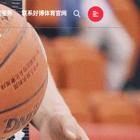
团服务
联系好博体育官网