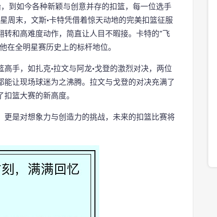
开始，到如今各种新颖与创意并存的扣篮，每一位选手
明星周末，文斯·卡特凭借着惊天动地的完美扣篮征服
翻转和高难度动作，简直让人目不暇接。卡特的“飞
了他在全明星赛历史上的标杆地位。
高手，如扎克·拉文与阿龙·戈登的激烈对决，两位
都能让现场球迷为之沸腾。拉文与戈登的对决充满了
了扣篮大赛的新高度。
，更是对想象力与创造力的挑战，未来的扣篮比赛将