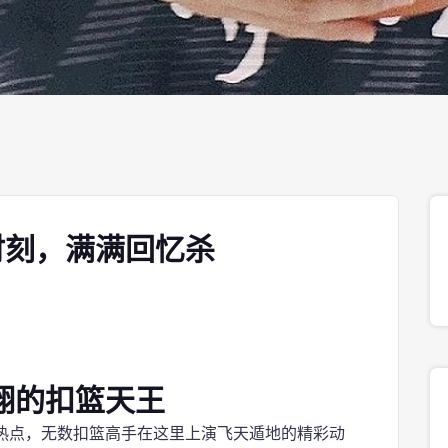
时刻，满满回忆杀
翔的扣篮天王
热点，无数扣篮高手在这里上演飞天遁地的精彩动