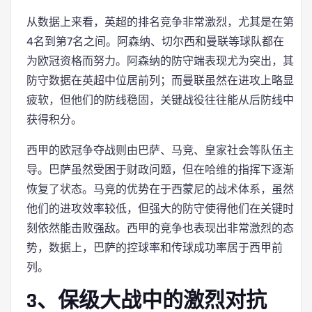
从数据上来看，英超的排名竞争非常激烈，尤其是在第
4名到第7名之间。阿森纳、切尔西和曼联等球队都在
为欧冠资格而努力。阿森纳的防守端表现尤为突出，其
防守数据在英超中位居前列；而曼联虽然在进攻上略显
疲软，但他们的防线稳固，关键战役往往能从后防线中
获得积分。
西甲的欧冠争夺战则由巴萨、马竞、皇家社会等队伍主
导。巴萨虽然受困于财政问题，但在哈维的指挥下逐渐
恢复了状态。马竞的优势在于西蒙尼的战术体系，虽然
他们的进攻效率较低，但强大的防守使得他们在关键时
刻依然能击败强敌。西甲的竞争也表现出非常激烈的态
势，数据上，巴萨的控球率和传球成功率居于西甲前
列。
3、保级大战中的激烈对抗