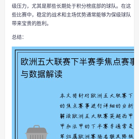
级压力，尤其是那些长期处于积分榜底部的球队。在这
些比赛中，稳定的战术和主场优势通常能够为保级球队
带来宝贵的胜利。
总结：