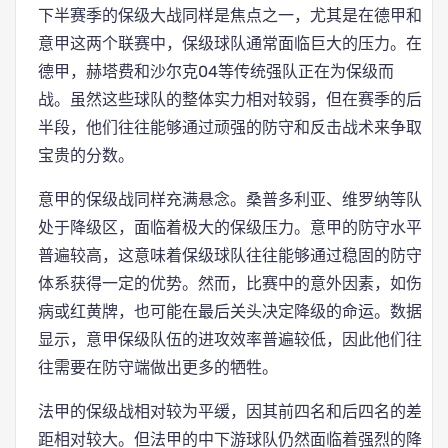
下半赛季的保级大战同样是焦点之一，尤其是在德甲和
意甲这两个联赛中，保级球队通常面临巨大的压力。在
德甲，赫塔费和沙尔克04等传统强队正在为保级而
战。虽然这些球队的整体实力相对较弱，但在赛季的后
半段，他们往往能够通过顽强的防守和反击战术来争取
宝贵的分数。
意甲的保级战同样充满悬念。桑普多利亚、维罗纳等队
处于降级区，面临着极大的保级压力。意甲的防守水平
普遍较高，这意味着保级球队往往能够通过稳固的防守
体系获得一定的优势。然而，比赛中的意外因素，如伤
病或红黄牌，也可能在最后关头决定降级的命运。数据
显示，意甲保级队伍的进攻效率普遍较低，因此他们往
往需要在防守端做出更多的牺牲。
法甲的保级战相对较为平缓，因其前四名和后四名的差
距相对较大。但法甲的中下游球队仍然面临着强烈的降