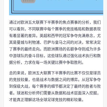
通过对欧洲五大联赛下半赛季的焦点赛事的分析，我们
可以看到，不同联赛中每个赛季的竞技格局和数据表现
有着显著的差异。英超和西甲的冠军争夺充满悬念，尤
其是曼城与利物浦、巴萨与皇马之间的对决，常常决定
了赛季的最终走向。而欧洲赛场的名额争夺则成为许多
中游球队的奋斗目标，这些球队通过强化战术执行和数
据分析，力求在每一场关键比赛中争取胜利。
总的来说，欧洲五大联赛下半赛季的比赛不仅仅是球员
的竞技较量，也是战术与数据之间的博弈。从冠军争夺
到保级大战，每个赛季的细节都决定了最终的胜者与败
者。球迷和分析师们需要从数据和战术层面深入挖掘，
才能真正理解这场全球足球竞技的精彩较量。