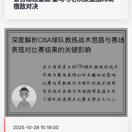
宿敌对决
2025-10-28 15:18:00