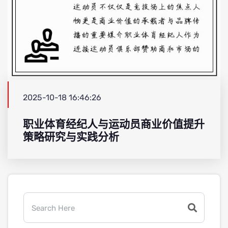
2025-10-18 16:46:26
职业体育经纪人与运动员商业价值提升
策略研究与实践分析