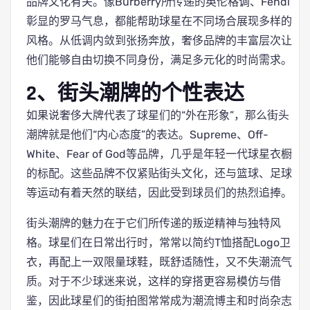
品牌文化有关。像Burberry所传递的英伦格调、Fendi
彰显的罗马气息，都能帮助球星在不同场合展现多样的
风格。从低调内敛到张扬奔放，奢侈品牌的丰富层次让
他们能够自由切换不同身份，满足多元化的时尚需求。
2、街头潮牌的个性表达
如果说奢侈大牌代表了球星们的“外在形象”，那么街头
潮牌就是他们“内心态度”的表达。Supreme、Off-
White、Fear of God等品牌，几乎是年轻一代球星衣橱
的标配。这些品牌不仅紧贴街头文化，还与篮球、足球
等运动有着天然的联结，因此受到球员们的热烈追捧。
街头潮牌的魅力在于它们所传递的叛逆精神与独特风
格。球星们在日常出行时，常常以简约T恤搭配Logo卫
衣，再配上一双限量球鞋，既舒适随性，又不失潮流气
质。对于不少球迷来说，这样的穿搭更容易模仿与借
鉴，因此球星们的街拍图常常成为潮流博主和时尚杂志