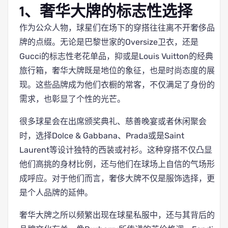
1、奢华大牌的标志性选择
作为公众人物，球星们在场下的穿搭往往离不开奢侈品
牌的点缀。无论是巴黎世家的Oversize卫衣，还是
Gucci的标志性老花单品，抑或是Louis Vuitton的经典
旅行箱，奢华大牌既是地位的象征，也是时尚态度的展
现。这些品牌成为他们衣橱的常客，不仅满足了身份的
需求，也彰显了个性的光芒。
很多球星会在出席颁奖典礼、慈善晚宴或者休闲聚会
时，选择Dolce & Gabbana、Prada或是Saint
Laurent等设计独特的西装或衬衫。这种穿搭不仅凸显
他们高挑的身材比例，还与他们在球场上自信的气场形
成呼应。对于他们而言，奢侈大牌不仅是服饰选择，更
是个人品牌的延伸。
奢华大牌之所以频繁出现在球星私服中，还与其背后的