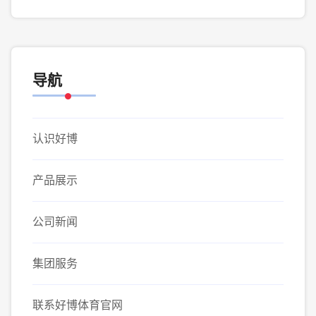
导航
认识好博
产品展示
公司新闻
集团服务
联系好博体育官网