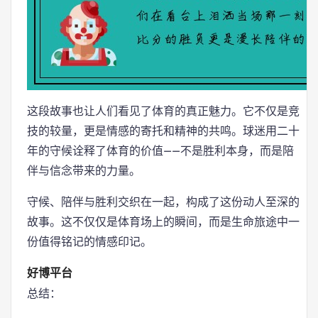
这段故事也让人们看见了体育的真正魅力。它不仅是竞
技的较量，更是情感的寄托和精神的共鸣。球迷用二十
年的守候诠释了体育的价值——不是胜利本身，而是陪
伴与信念带来的力量。
守候、陪伴与胜利交织在一起，构成了这份动人至深的
故事。这不仅仅是体育场上的瞬间，而是生命旅途中一
份值得铭记的情感印记。
好博平台
总结：