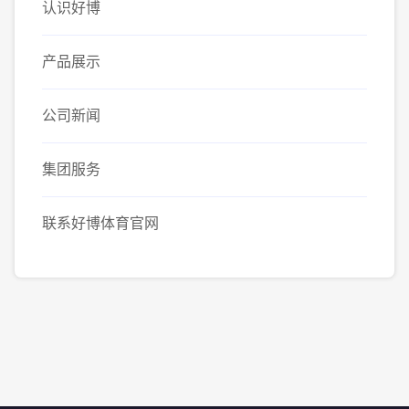
认识好博
产品展示
公司新闻
集团服务
联系好博体育官网