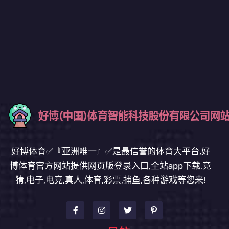
好博体育✅『亚洲唯一』✅是最信誉的体育大平台,好
博体育官方网站提供网页版登录入口,全站app下载,竞
猜,电子,电竞,真人,体育,彩票,捕鱼,各种游戏等您来!