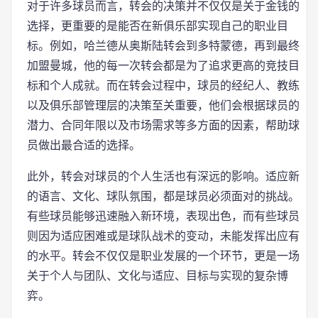
对于许多球员而言，转会的决策并不仅仅是关于金钱的
选择，更重要的是能否在新俱乐部实现自己的职业目
标。例如，哈兰德从奥斯陆转会到多特蒙德，再到最终
加盟曼城，他的每一次转会都是为了追求更高的竞技目
标和个人成就。而在转会过程中，球员的经纪人、教练
以及俱乐部管理层的决策至关重要，他们会根据球员的
潜力、合同年限以及市场需求等多方面的因素，帮助球
员做出最合适的选择。
此外，转会对球员的个人生活也有深远的影响。适应新
的语言、文化、球队氛围，都是球员必须面对的挑战。
有些球员能够迅速融入新环境，表现出色，而有些球员
则因为适应困难或是球队战术的变动，未能发挥出应有
的水平。转会不仅仅是职业发展的一个环节，更是一场
关于个人与团队、文化与适应、目标与实现的复杂博
弈。