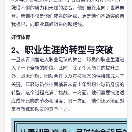
凭借不懈的努力和天赋的结合，他们最终走向了世界舞
台。青训不仅是他们成名的起点，更是他们不断突破自
我极限，向职业巅峰迈进的起跑线。
好博体育
2、职业生涯的转型与突破
一旦从青训营进入职业足球的舞台，球员的职业生涯进
入了一个全新的阶段。此时，除了个人能力的提升之
外，战术理解、团队合作以及竞技状态的保持都成为了
关键。年轻球员往往面临着从青少年到职业球员身份的
转型，这个过程充满了挑战。一方面，他们需要快速适
应成年比赛的节奏和强度；另一方面，他们还必须面对
来自教练和队友的竞争压力。