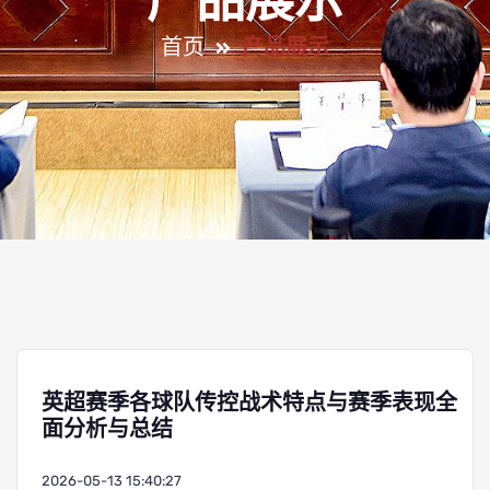
产品展示
首页
产品展示
英超赛季各球队传控战术特点与赛季表现全
面分析与总结
2026-05-13 15:40:27