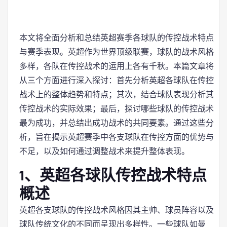
本文将全面分析和总结英超赛季各球队的传控战术特点
与赛季表现。英超作为世界顶级联赛，球队的战术风格
多样，各队在传控战术的运用上各有千秋。本篇文章将
从三个方面进行深入探讨：首先分析英超各球队在传控
战术上的整体趋势和特点；其次，结合球队表现分析其
传控战术的实际效果；最后，探讨哪些球队的传控战术
最为成功，并总结出成功战术的共同要素。通过这些分
析，旨在揭示英超赛季中各支球队在传控方面的优势与
不足，以及如何通过调整战术来提升整体表现。
1、英超各球队传控战术特点
概述
英超各支球队的传控战术风格因其主帅、球员阵容以及
球队传统文化的不同而呈现出多样性。一些球队如曼