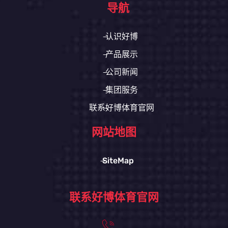
导航
认识好博
产品展示
公司新闻
集团服务
联系好博体育官网
网站地图
SiteMap
联系好博体育官网