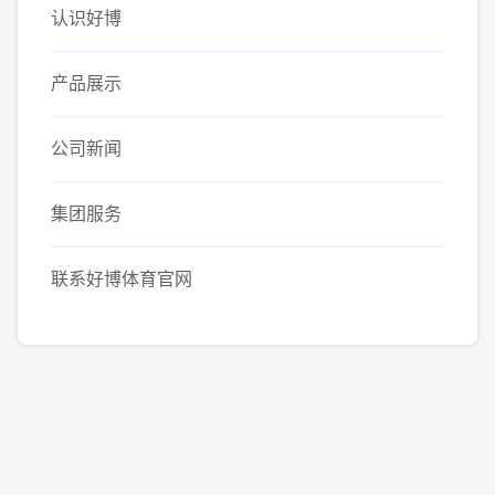
认识好博
产品展示
公司新闻
集团服务
联系好博体育官网