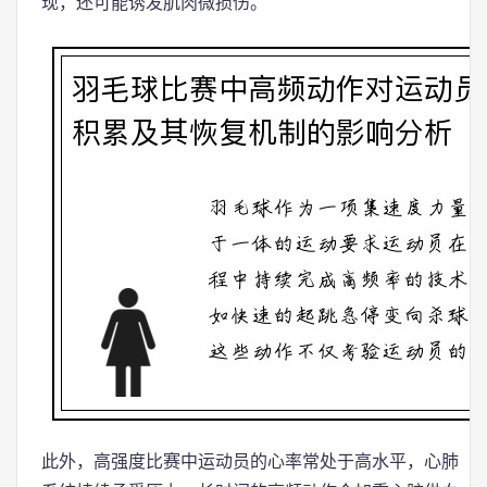
现，还可能诱发肌肉微损伤。
此外，高强度比赛中运动员的心率常处于高水平，心肺