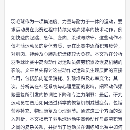
羽毛球作为一项集速度、力量与耐力于一体的运动，要
求运动员在比赛过程中持续完成高频率的技术动作，例
如快速的起跳、急停、变向、杀球与防守。这些动作不
仅考验运动员的身体素质，更在比赛中逐渐积累疲劳，
对肌肉、神经及心肺系统造成较大负荷。本文旨在分析
羽毛球比赛中高频动作对运动员疲劳积累及恢复机制的
影响。文章首先探讨这些动作对运动员生理层面的直接
作用，包括肌肉能量消耗、乳酸堆积及心率变化；其
次，分析其在神经系统与心理层面的影响，阐释动作频
繁重复所引发的协调性下降和专注力削弱；最后，研究
运动员在赛后如何通过科学的恢复机制减缓疲劳，包括
营养补充、物理康复及心理调节。通过这三个方面的深
入剖析，本文揭示了羽毛球运动中高频动作与疲劳积累
之间的复杂关系，并提出了运动员在训练和比赛中如何