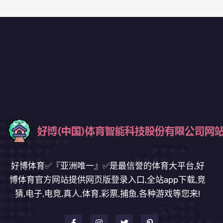
好博体育✅『亚洲唯一』✅是最信誉的体育大平台,好
博体育官方网站提供网页版登录入口,全站app下载,竞
猜,电子,电竞,真人,体育,彩票,捕鱼,各种游戏等您来!