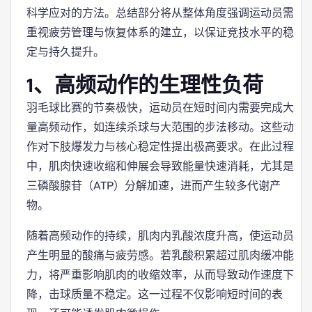
科学应对的方法。总结部分将从整体角度强调运动员需
重视疲劳管理与恢复体系的建立，以保证竞技水平的稳
定与持久提升。
1、高频动作的生理性负荷
羽毛球比赛的节奏极快，运动员在短时间内需要完成大
量高频动作，如连续杀球与大范围的步法移动。这些动
作对下肢爆发力与核心稳定性提出极高要求。在此过程
中，肌肉快速收缩和伸展会导致能量快速消耗，尤其是
三磷酸腺苷（ATP）分解加速，进而产生较多代谢产
物。
随着高频动作的持续，肌肉内乳酸浓度升高，使运动员
产生明显的酸痛与疲劳感。若乳酸积累超过肌肉缓冲能
力，将严重影响肌肉的收缩效率，从而导致动作速度下
降，击球质量不稳定。这一过程不仅影响短时间的表