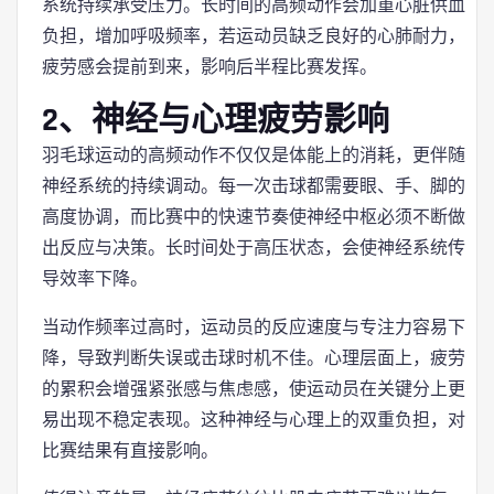
系统持续承受压力。长时间的高频动作会加重心脏供血
负担，增加呼吸频率，若运动员缺乏良好的心肺耐力，
疲劳感会提前到来，影响后半程比赛发挥。
2、神经与心理疲劳影响
羽毛球运动的高频动作不仅仅是体能上的消耗，更伴随
神经系统的持续调动。每一次击球都需要眼、手、脚的
高度协调，而比赛中的快速节奏使神经中枢必须不断做
出反应与决策。长时间处于高压状态，会使神经系统传
导效率下降。
当动作频率过高时，运动员的反应速度与专注力容易下
降，导致判断失误或击球时机不佳。心理层面上，疲劳
的累积会增强紧张感与焦虑感，使运动员在关键分上更
易出现不稳定表现。这种神经与心理上的双重负担，对
比赛结果有直接影响。