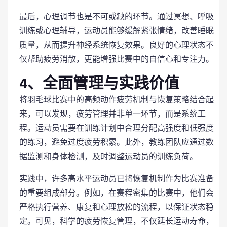
最后，心理调节也是不可或缺的环节。通过冥想、呼吸
训练或心理辅导，运动员能够缓解紧张情绪，改善睡眠
质量，从而提升神经系统恢复效果。良好的心理状态不
仅帮助疲劳消散，更能增强比赛中的自信心和专注力。
4、全面管理与实践价值
将羽毛球比赛中的高频动作疲劳机制与恢复策略结合起
来，可以发现，疲劳管理并非单一环节，而是系统工
程。运动员需要在训练计划中合理分配高强度和低强度
的练习，避免过度疲劳积累。此外，教练团队应通过数
据监测和身体检测，及时调整运动员的训练负荷。
实践中，许多高水平运动员已将恢复机制作为比赛准备
的重要组成部分。例如，在赛程密集的比赛中，他们会
严格执行营养、康复和心理放松的流程，以保证状态稳
定。可见，科学的疲劳恢复管理，不仅延长运动寿命，