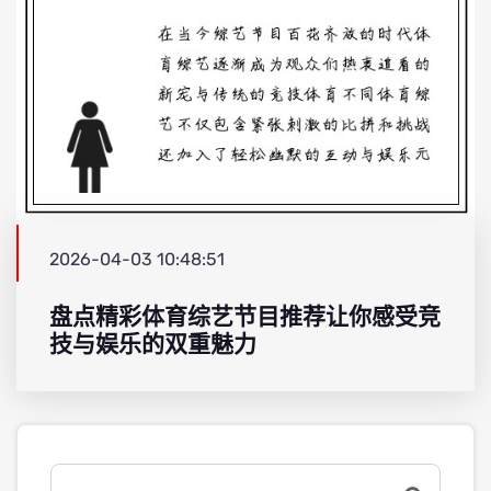
2026-04-03 10:48:51
盘点精彩体育综艺节目推荐让你感受竞
技与娱乐的双重魅力