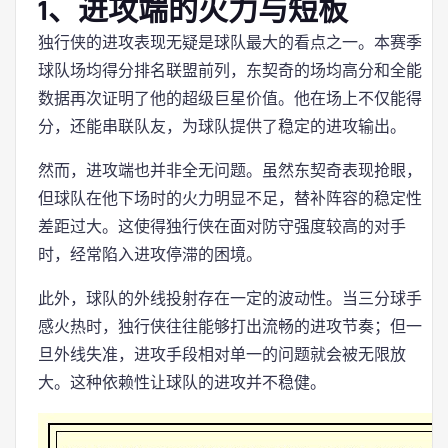
1、进攻端的火力与短板
独行侠的进攻表现无疑是球队最大的看点之一。本赛季
球队场均得分排名联盟前列，东契奇的场均高分和全能
数据再次证明了他的超级巨星价值。他在场上不仅能得
分，还能串联队友，为球队提供了稳定的进攻输出。
然而，进攻端也并非全无问题。虽然东契奇表现抢眼，
但球队在他下场时的火力明显不足，替补阵容的稳定性
差距过大。这使得独行侠在面对防守强度较高的对手
时，经常陷入进攻停滞的困境。
此外，球队的外线投射存在一定的波动性。当三分球手
感火热时，独行侠往往能够打出流畅的进攻节奏；但一
旦外线失准，进攻手段相对单一的问题就会被无限放
大。这种依赖性让球队的进攻并不稳健。