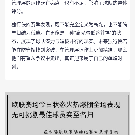
管理层的运作既有亮点，也有不足，影响了球队的整体
评分。
独行侠的赛季表现，既不能完全定义为高光，也不能简
单归结为低迷。它更像是一种“高光与低谷并存”的状
态，展现了球队潜力与短板并行的现实。未来独行侠若
能在防守端找到突破，在管理层运作上更加精准，那么
他们有望从争议中走出，真正迎来属于自己的辉煌时
刻。