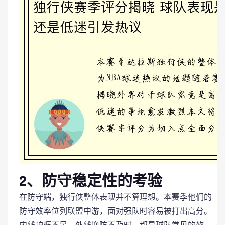
2、防守稳定性的考验
在防守端，独行侠整体表现并不算理想。本赛季他们的
防守效率位列联盟中游，面对强队时容易被打出高分。