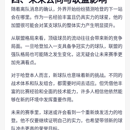
四、未来去向与联盟影响
随着离队消息的确认，外界开始纷纷猜测哈登的下一站
会在哪里。作为一名经验丰富且仍具实力的球星，他的
加盟很可能会对某支球队的整体实力产生明显提升。
从联盟格局来看，顶级球员的流动往往会带来新的竞争
局面。一旦哈登加入一支具备争冠实力的球队，联盟的
强队格局也可能随之发生变化，这无疑会让未来赛季更
加充满看点。
对于哈登本人而言，新球队也意味着新的挑战。不同的
战术体系和队友组合，都需要时间去适应。但凭借他丰
富的比赛经验和全面的技术能力，许多人相信他依然能
够在新的环境中发挥重要作用。
未来的赛季里，球迷或许会看到一个重新焕发活力的哈
登。他不仅要继续证明自己的实力，也希望带领新的球
队冲击更高的荣誉目标。