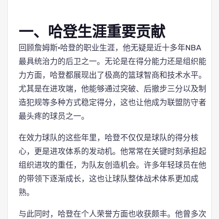
一、哈登生涯重要贡献
回顾詹姆斯·哈登的职业生涯，他无疑是近十多年NBA
最具统治力的后卫之一。无论是在得分能力还是组织能
力方面，哈登都展现出了极高的篮球智商和技术水平。
尤其是在进攻端，他能够通过突破、后撤步三分以及制
造犯规等多种方式稳定得分，这也让他成为联盟防守者
最头疼的球员之一。
在效力球队的这些年里，哈登不仅仅是球队的得分核
心，更是进攻体系的发动机。他常常在关键时刻承担起
组织进攻的重任，为队友创造机会。许多年轻球员在他
的带领下逐渐成长，这也让球队整体战术体系更加成
熟。
与此同时，哈登在个人荣誉方面也收获颇丰。他曾多次