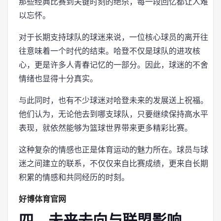
那些经典比赛到关键时刻的绝杀，每一段回忆都让人难
以忘怀。
对于长期支持球队的球迷来说，一位核心球员的离开往
往意味着一个时代的结束。哈登不仅是球队的进攻核
心，更是许多人青春记忆的一部分。因此，球迷的不舍
情绪也显得十分真实。
与此同时，也有不少球迷对哈登未来的发展送上祝福。
他们认为，无论他去到哪支球队，只要继续保持高水平
表现，就依然能够为篮球世界带来更多精彩比赛。
这种复杂的情感也正是体育运动的魅力所在。球员与球
迷之间建立的联系，不仅仅来自比赛成绩，更来自长期
积累的情感和共同经历的时刻。
好博体育官网