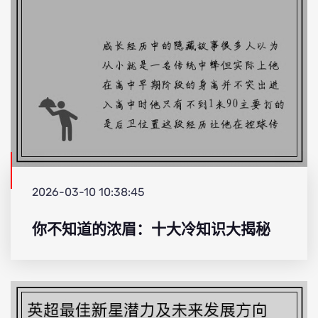
2026-03-10 10:38:45
你不知道的浓眉：十大冷知识大揭秘