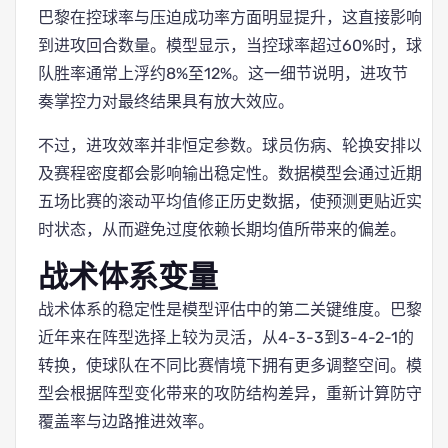
巴黎在控球率与压迫成功率方面明显提升，这直接影响
到进攻回合数量。模型显示，当控球率超过60%时，球
队胜率通常上浮约8%至12%。这一细节说明，进攻节
奏掌控力对最终结果具有放大效应。
不过，进攻效率并非恒定参数。球员伤病、轮换安排以
及赛程密度都会影响输出稳定性。数据模型会通过近期
五场比赛的滚动平均值修正历史数据，使预测更贴近实
时状态，从而避免过度依赖长期均值所带来的偏差。
战术体系变量
战术体系的稳定性是模型评估中的第二关键维度。巴黎
近年来在阵型选择上较为灵活，从4-3-3到3-4-2-1的
转换，使球队在不同比赛情境下拥有更多调整空间。模
型会根据阵型变化带来的攻防结构差异，重新计算防守
覆盖率与边路推进效率。