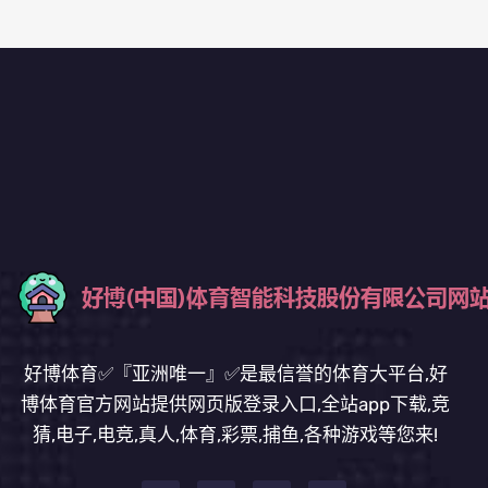
好博体育✅『亚洲唯一』✅是最信誉的体育大平台,好
博体育官方网站提供网页版登录入口,全站app下载,竞
猜,电子,电竞,真人,体育,彩票,捕鱼,各种游戏等您来!