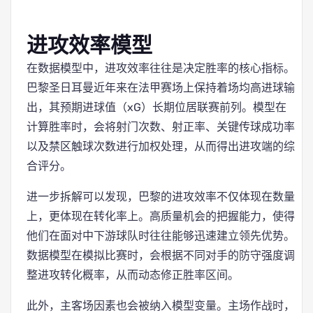
进攻效率模型
在数据模型中，进攻效率往往是决定胜率的核心指标。
巴黎圣日耳曼近年来在法甲赛场上保持着场均高进球输
出，其预期进球值（xG）长期位居联赛前列。模型在
计算胜率时，会将射门次数、射正率、关键传球成功率
以及禁区触球次数进行加权处理，从而得出进攻端的综
合评分。
进一步拆解可以发现，巴黎的进攻效率不仅体现在数量
上，更体现在转化率上。高质量机会的把握能力，使得
他们在面对中下游球队时往往能够迅速建立领先优势。
数据模型在模拟比赛时，会根据不同对手的防守强度调
整进攻转化概率，从而动态修正胜率区间。
此外，主客场因素也会被纳入模型变量。主场作战时，