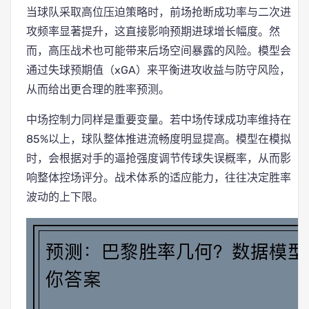
当球队采取高位压迫策略时，前场抢断成功率与二次进
攻频率显著提升，这直接影响预期进球增长幅度。然
而，高压战术也可能带来后场空间暴露的风险。模型会
通过失球预期值（xGA）来平衡进攻收益与防守风险，
从而给出更合理的胜率预测。
中场控制力同样是重要变量。若中场传球成功率维持在
85%以上，球队整体推进流畅度明显提高。模型在模拟
时，会根据对手的逼抢强度调节传球失误概率，从而影
响整体控场评分。战术体系的适应能力，往往决定胜率
波动的上下限。