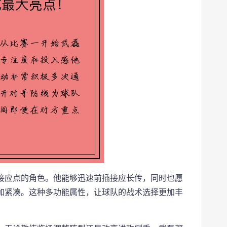
接应点的角色。他能够迅速前插接应长传，同时也愿
加紧凑。这种多功能属性，让球队的战术选择更加丰