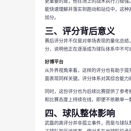
更重要的是，他在场上的战术执行力极强
能快速理解并落实到跑动和站位中，这种
加分。
三、评分背后意义
赛后评分并不仅是对单场表现的量化总结
分，说明他正在逐渐成为球队体系中不可
好博平台
从外界视角来看，这样的评分也有助于提
面表现同样关键。评分体系对其综合能力
同时，这份评分也为后续比赛提供了参考
和比赛态度上持续在线，即便不依赖单一
四、球队整体影响
武磊的高评分并非孤立事件，而是与球队