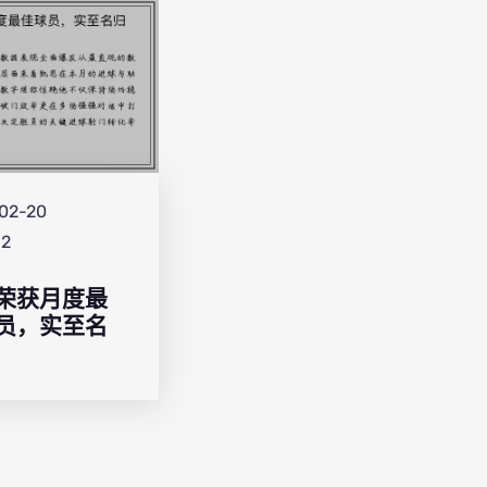
02-20
32
荣获月度最
员，实至名