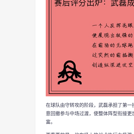
在球队由守转攻的阶段，武磊承担了第一
意回撤参与中场过渡，使整体阵型衔接更
富。