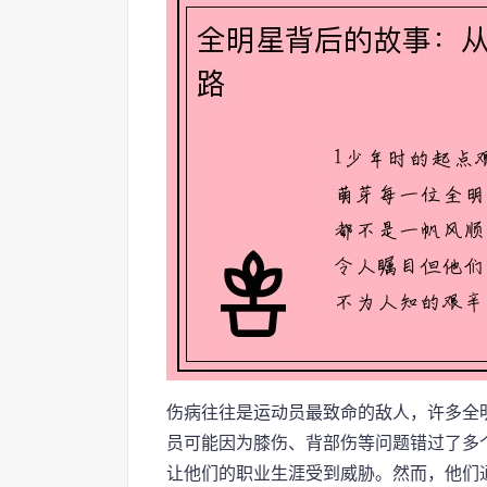
伤病往往是运动员最致命的敌人，许多全
员可能因为膝伤、背部伤等问题错过了多
让他们的职业生涯受到威胁。然而，他们