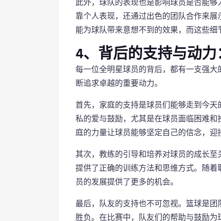
此外，球队的表现也是影响球员是否能够
靠个人表现，还通过出色的团队合作来展
能为球队带来意想不到的效果，而这些细
4、背后的支持与动力
每一位全明星球员的背后，都有一支强大
断追求卓越的重要动力。
首先，家庭的支持是球员们能够走到今天
私的爱与鼓励，尤其是在球员面临困难和
庭的力量让球员能够坚定自己的信念，迎
其次，教练的引导和培养对球员的成长至
提供了正确的训练方法和思维方式。随着
员的发展提供了更多的机会。
最后，队友的支持也不可忽视。篮球是团
胜负。在比赛中，队友们的帮助与鼓励为