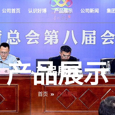
公司首页
认识好博
产品展示
公司新闻
集
产品展示
首页
产品展示