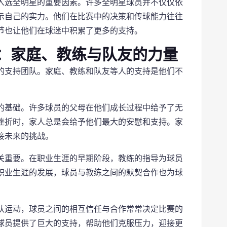
入选全明星的重要因素。许多全明星球员并不仅仅依
示自己的实力。他们在比赛中的决策和传球能力往往
节也让他们在球迷中积累了更多的支持。
：家庭、教练与队友的力量
的支持团队。家庭、教练和队友等人的支持是他们不
的基础。许多球员的父母在他们成长过程中给予了无
挫折时，家人总是会给予他们最大的安慰和支持。家
接未来的挑战。
关重要。在职业生涯的早期阶段，教练的指导为球员
职业生涯的发展，球员与教练之间的默契合作也为球
队运动，球员之间的相互信任与合作常常决定比赛的
球员提供了巨大的支持，帮助他们克服压力，迎接更