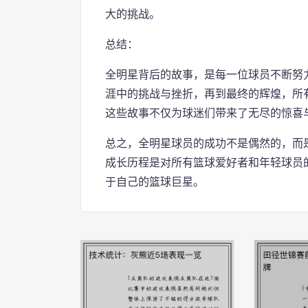
大的挑战。
总结：
全明星背后的故事，是每一位球员不断努
涯中的挑战与挫折，再到最终的辉煌，所
这些故事不仅为球迷们带来了无尽的惊喜
总之，全明星球员的成功不是偶然的，而
成长历程是对所有篮球爱好者和年轻球员
于自己的篮球巨星。