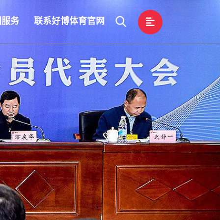
团服务
联系好博体育官网