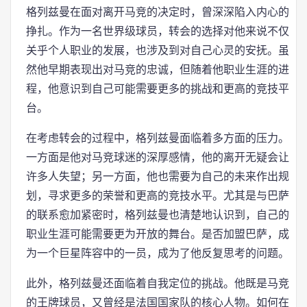
格列兹曼在面对离开马竞的决定时，曾深深陷入内心的
挣扎。作为一名世界级球员，转会的选择对他来说不仅
关乎个人职业的发展，也涉及到对自己心灵的安抚。虽
然他早期表现出对马竞的忠诚，但随着他职业生涯的进
程，他意识到自己可能需要更多的挑战和更高的竞技平
台。
在考虑转会的过程中，格列兹曼面临着多方面的压力。
一方面是他对马竞球迷的深厚感情，他的离开无疑会让
许多人失望；另一方面，他也需要为自己的未来作出规
划，寻求更多的荣誉和更高的竞技水平。尤其是与巴萨
的联系愈加紧密时，格列兹曼也清楚地认识到，自己的
职业生涯可能需要更为开放的舞台。是否加盟巴萨，成
为一个巨星阵容中的一员，成为了他反复思考的问题。
此外，格列兹曼还面临着自我定位的挑战。他既是马竞
的王牌球员，又曾经是法国国家队的核心人物。如何在