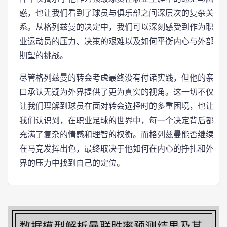
惑，也让我们看到了球员与俱乐部之间深层次的复杂关
系。从格列兹曼的决定中，我们可以深刻感受到作为职
业运动员的压力、决策的艰难以及如何平衡内心与外部
期望的挑战。
尽管格列兹曼的转会考虑最终没有付诸实践，但他的亲
口承认无疑为外界提供了更为真实的视角。这一切不仅
让我们理解到球员在面对转会选择时的多重困境，也让
我们认识到，在职业足球的世界中，每一个决定背后都
充满了复杂的情感和理智的权衡。而格列兹曼能否继续
在马竞发挥出色，最终取决于他如何在内心的挣扎和外
界的压力中找到自己的定位。