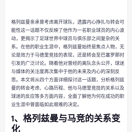
格列兹曼亲承曾考虑离开球队，透露内心挣扎与转会可
能性这一话题不仅反映了他作为一名职业球员的内心波
动，更揭示了足球世界中球员与俱乐部之间复杂的关
系。在他的职业生涯中，格列兹曼始终是焦点人物，无
论是效力于马德里竞技的表现，还是转会至巴塞罗那时
引发的广泛讨论。随着他对曾经的离队念头公开，球迷
与媒体的关注度再次集中于他的未来及内心的深刻反
思。本文将从四个方面详细探讨这一话题，分析格列兹
曼的转会考虑、心路历程、他与马德里竞技的关系以及
球迷的反应等多方面内容，全面了解他为何在成功的职
业生涯中曾面临如此艰难的决定。
1、格列兹曼与马竞的关系变
化