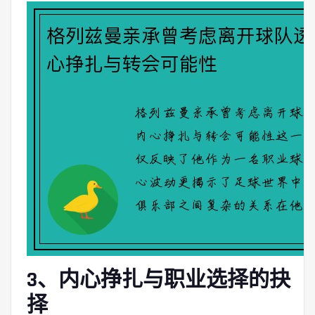
3、内心挣扎与职业选择的抉
择