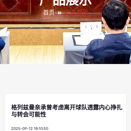
产品展示
首页
产品展示
格列兹曼亲承曾考虑离开球队透露内心挣扎
与转会可能性
2025-09-12 18:10:50