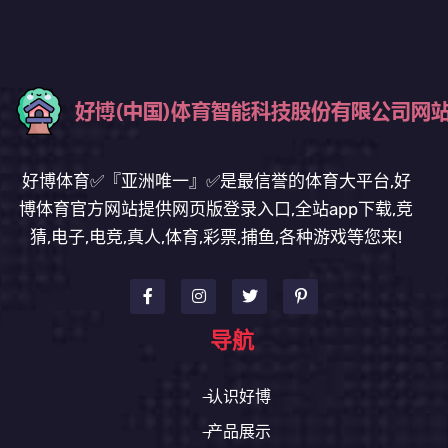
好博体育✅『亚洲唯一』✅是最信誉的体育大平台,好
博体育官方网站提供网页版登录入口,全站app下载,竞
猜,电子,电竞,真人,体育,彩票,捕鱼,各种游戏等您来!
导航
认识好博
产品展示