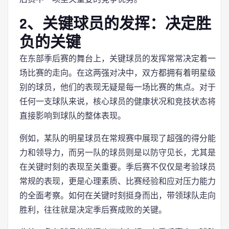
2、关键球员的发挥：决定胜
负的关键
在东部季后赛的舞台上，关键球员的发挥常常决定着一
场比赛的走向。在这两强对决中，双方都拥有着明星级
别的球员，他们的表现无疑是每一场比赛的焦点。对于
任何一支球队来说，核心球员的健康状况和竞技状态将
直接影响到球队的整体表现。
例如，某队的明星球员在常规赛中展现了超强的得分能
力和领导力，而另一队的球员则是以防守见长，尤其是
在关键时刻的表现至关重要。季后赛不仅仅是考验球员
常规的表现，更是心理素质、比赛经验和应对压力能力
的全面考察。如何在关键时刻挺身而出，带领球队走向
胜利，往往就是决定季后赛成败的关键。