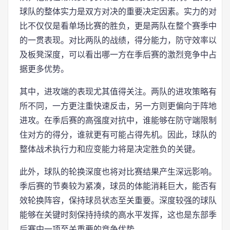
球队的整体实力是双方对决的重要决定因素。实力的对
比不仅仅是看单场比赛的胜负，更是两队在整个赛季中
的一贯表现。对比两队的战绩，得分能力，防守效率以
及板凳深度，可以看出哪一方在季后赛的激烈竞争中占
据更多优势。
其中，进攻端的表现尤其值得关注。两队的进攻策略有
所不同，一方更注重快速反击，另一方则更偏向于阵地
进攻。在季后赛的高强度对抗中，谁能够在防守端限制
住对方的得分，谁就更有可能占得先机。因此，球队的
整体战术执行力和应变能力将是决定胜负的关键。
此外，球队的轮换深度也将对比赛结果产生深远影响。
季后赛的节奏较为紧凑，球员的体能消耗巨大，能否有
效轮换阵容，保持球员状态至关重要。深度较强的球队
能够在关键时刻保持持续的高水平发挥，这也是东部季
后赛中一项至关重要的竞争优势。