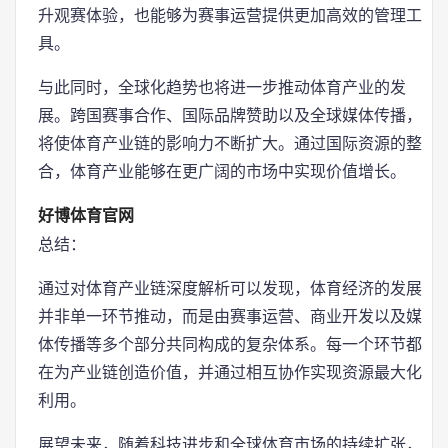
升观赛体验，也能够为赛事运营提供更加高效的管理工
具。
与此同时，全球化趋势也将进一步推动体育产业的发
展。跨国赛事合作、国际品牌赞助以及全球媒体传播，
将使体育产业链的影响力不断扩大。通过国际资源的整
合，体育产业能够在更广阔的市场中实现价值增长。
好博体育官网
总结：
通过对体育产业链深度解析可以发现，体育经济的发展
并非单一环节推动，而是由赛事运营、商业开发以及媒
体传播等多个部分共同构成的复杂体系。每一个环节都
在为产业链创造价值，并通过相互协作实现资源最大化
利用。
展望未来，随着科技进步和全球体育市场的持续扩张，