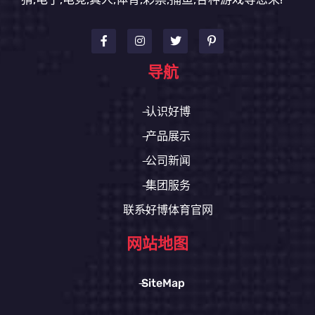
导航
认识好博
产品展示
公司新闻
集团服务
联系好博体育官网
网站地图
SiteMap