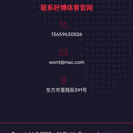
联系好博体育官网
13659630026
wont@mac.com
东方市茧贱街391号