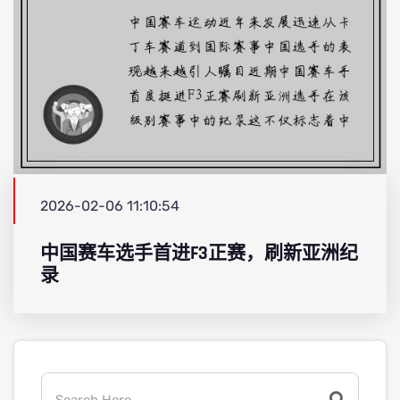
2026-02-06 11:10:54
中国赛车选手首进F3正赛，刷新亚洲纪
录