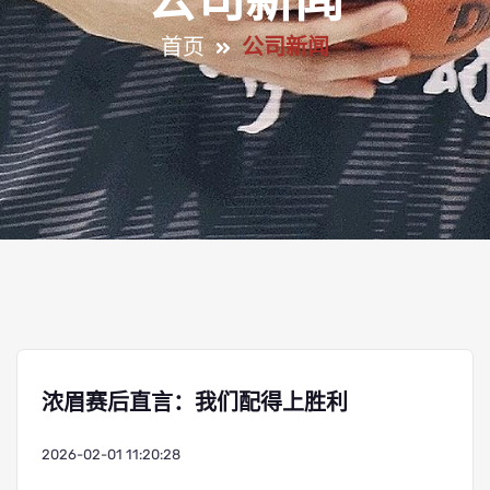
公司新闻
首页
公司新闻
浓眉赛后直言：我们配得上胜利
2026-02-01 11:20:28