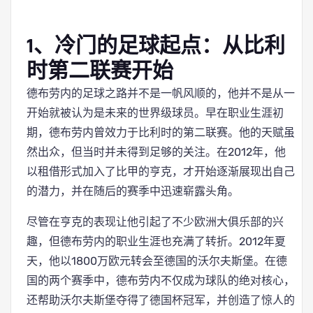
1、冷门的足球起点：从比利
时第二联赛开始
德布劳内的足球之路并不是一帆风顺的，他并不是从一
开始就被认为是未来的世界级球员。早在职业生涯初
期，德布劳内曾效力于比利时的第二联赛。他的天赋虽
然出众，但当时并未得到足够的关注。在2012年，他
以租借形式加入了比甲的亨克，才开始逐渐展现出自己
的潜力，并在随后的赛季中迅速崭露头角。
尽管在亨克的表现让他引起了不少欧洲大俱乐部的兴
趣，但德布劳内的职业生涯也充满了转折。2012年夏
天，他以1800万欧元转会至德国的沃尔夫斯堡。在德
国的两个赛季中，德布劳内不仅成为球队的绝对核心，
还帮助沃尔夫斯堡夺得了德国杯冠军，并创造了惊人的