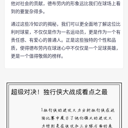
他对社会的贡献，德布劳内的形象远比我们在球场上看
到的要复杂得多。
通过这些冷知识的揭秘，我们可以更全面地了解这位比
利时球星，不仅仅是作为一名运动员，更是作为一个有
责任感、有爱心的普通人。正是这些独特的个性和品
质，使得德布劳内在球迷心中不仅仅是一个足球英雄，
更是一个值得敬佩的榜样。