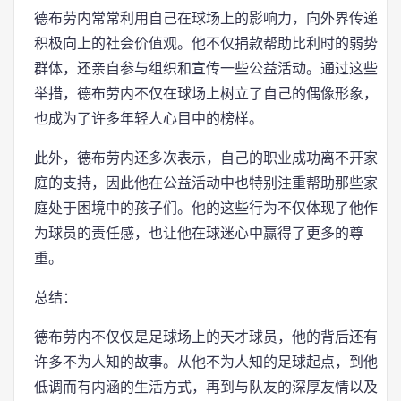
德布劳内常常利用自己在球场上的影响力，向外界传递
积极向上的社会价值观。他不仅捐款帮助比利时的弱势
群体，还亲自参与组织和宣传一些公益活动。通过这些
举措，德布劳内不仅在球场上树立了自己的偶像形象，
也成为了许多年轻人心目中的榜样。
此外，德布劳内还多次表示，自己的职业成功离不开家
庭的支持，因此他在公益活动中也特别注重帮助那些家
庭处于困境中的孩子们。他的这些行为不仅体现了他作
为球员的责任感，也让他在球迷心中赢得了更多的尊
重。
总结：
德布劳内不仅仅是足球场上的天才球员，他的背后还有
许多不为人知的故事。从他不为人知的足球起点，到他
低调而有内涵的生活方式，再到与队友的深厚友情以及