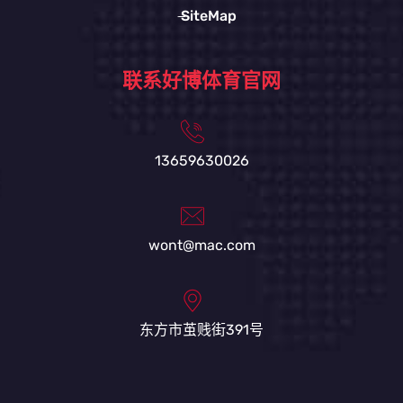
SiteMap
联系好博体育官网
13659630026
wont@mac.com
东方市茧贱街391号