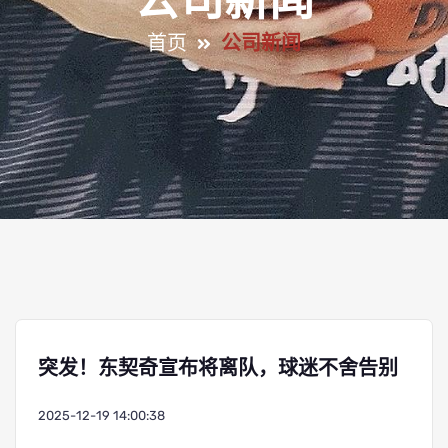
公司新闻
首页
公司新闻
突发！东契奇宣布将离队，球迷不舍告别
2025-12-19 14:00:38