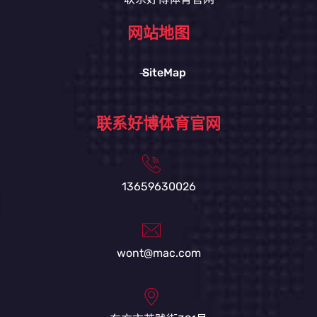
网站地图
SiteMap
联系好博体育官网
13659630026
wont@mac.com