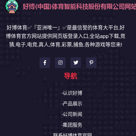
好博体育✅『亚洲唯一』✅是最信誉的体育大平台,好
博体育官方网站提供网页版登录入口,全站app下载,竞
猜,电子,电竞,真人,体育,彩票,捕鱼,各种游戏等您来!
导航
认识好博
产品展示
公司新闻
集团服务
联系好博体育官网