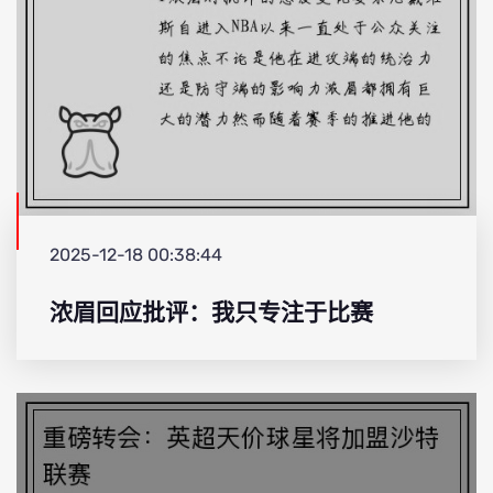
2025-12-18 00:38:44
浓眉回应批评：我只专注于比赛